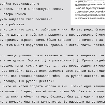
озяйка рассказывала о
и здесь, как и в предыдущих селах,
 Пятеро немцев.
ухам выдавали хлеб бесплатно.
ляли работать.
али, хотя что хотели, забирали у них. Но это редко бывал
бенно цыгане, в избытке имеющиеся, у них воровали. Стоял
з. Пришли, вырвали замок (было холодно). Но ничего в хат
ли имевшимися нарубленными дровами и легли спать. Хозяев
ого немца убивали сразу жителей – правых и неправых. Так
ь и не думали. Одному […] - разведчику […]. Группа людей
поселок немцы сожгли дотла, […], еще предупредили жителе
 все погибли. Евреев всех вывезли: расстреляли даже годо
заре. Две женщины продавали яйца – 50 рублей десяток. До
, правда, 100 рублей десяток).
 Никто не хотел продать молока и яиц. Только одна женщин
ть молоко. Я предложил ей мыло, грамм 50. Она согласилас
л портянки в обмен на одну буханку. Она дала еще и пышку
ла о немцах. Она жена коммуниста. Ее вызывали на допросы