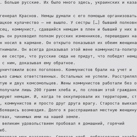
. Больше русские. Их было много здесь, украинских и каза
генерал Краснов. Немцы думали с его помощью организовать
ацкое кулачество – не вышло. У сестры […] бывший полковн
сец, коммунист, сдавшийся немцам в плен и бывший у них в
рь он руководил полком русских изменников, перешедших на
н носил в кармане. Он открыто показывал их обеим женщина
тнимали. Он всегда доказывал этой жене коммуниста-политр
 ее сестре, что русские сюда не придут, что победят немц
 с ним, доказывая ему обратное.
уничтожили всех поголовно. Коммунистов брали на учет и
ько самых ответственных. Остальных не успели. Расстрелял
тую и двух комсомольцев. Жены коммунистов работали без о
получали лишь 200 грамм хлеба и, по словам этой гражданк
ируют немцам. И, когда те оккупировали их территорию, ст
, коммунистов и просто друг друга врагу. Староста выехал
боявшись возмездия. Долго я расспрашивал местную женщину
твах, чинимых ими на нашей земле.
 великим удовольствием пробовал я домашний, горячий
еб.
прервал мои разговоры. Спрятав хлеб, поблагодарив хозяйк