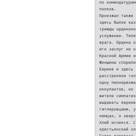
по комендатурам
полков.
Проезжал также 
здесь былое каз
трижды орденоно
услужении. Тепе
врага. Ордена о
его заслуг не о
Красной Армии и
Женщины спорили
Евреев и здесь 
расстреляли тол
одну пионервожа
оккупантов, но 
жители симпатиз
выдавать евреев
гитлеровцами, у
немцах, о зверс
Хлеб испекся. С
крестьянский хл
Гудок паровоза 