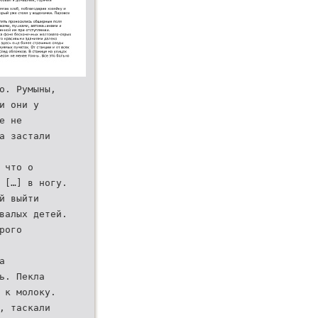
о. Румыны,
и они у
е не
а застали
 что о
 […] в ногу.
й выйти
валых детей.
рого
а
ь. Пекла
 к молоку.
, таскали