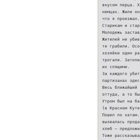
вкусом перца. Х
немцах. Жили он
что я проезжал.
Старикам и стар
Молодежь застав
Жителей не убив
те грабили. Осо
хозяйки один ра
трогали. Затопи
их спящими.
За каждого убит
партизанах здес
Весь ближайший 
оттуда, а то бы
Утром был на ба
(в Красном Куте
Пошел по хатам.
вызвалась прода
хлеб – предложи
Тоже рассказыва