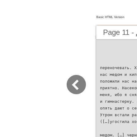
Basic HTML Version
Page 11 - 
переночевать. Х
нас медом и кип
положили нас на
приятно. Насеко
меня, ибо я сня
и гимнастерку. 
опять дают о се
Утром встали ра
([…]угостила хо
медом. […] черн