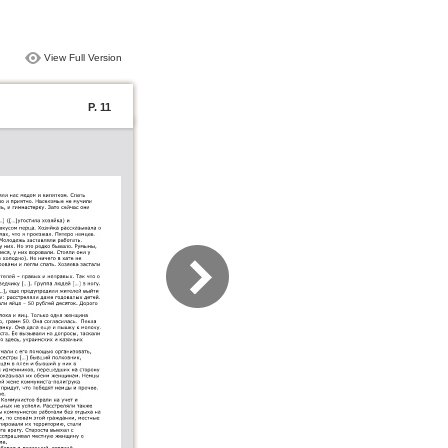
View Full Version
P. 11