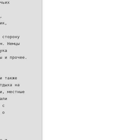
чьих
,
ик,
 сторону
м. Немцы
ука
ы и прочее.
и также
тдыха на
и, местные
али
 с
 о
у и