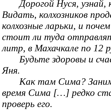
Дорогой Нуся, узнай, 
Видать, колхозников про
колхозные ларьки, и поче
стоит ли туда отправлять
литр, в Махачкале по 12 ру
Будьте здоровы и сча
Яня.
Как там Сима? Заним
время Сима […] редко ста
проверь его.