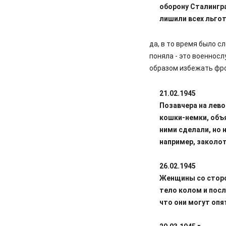
оборону Сталингра
лишили всех льгот
да, в то время было сл
поняла - это военнос
образом избежать фр
21.02.1945
Позавчера на лево
кошки-немки, объя
ними сделали, но
например, заколот
26.02.1945
Женщины со сторон
тело колом и пос
что они могут опя