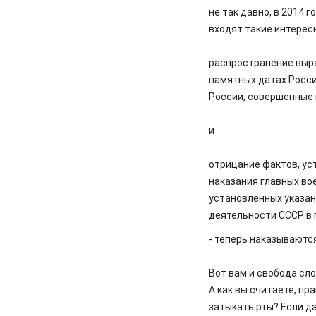
не так давно, в 2014 
входят такие интерес
распространение выра
памятных датах Росси
России, совершенные 
и
отрицание фактов, ус
наказания главных во
установленных указан
деятельности СССР в
- теперь наказываютс
Вот вам и свобода сло
А как вы считаете, п
затыкать рты? Если да