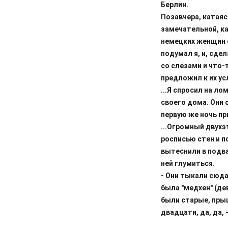
Берлин.
Позавчера, катаяс
замечательной, ка
немецких женщин 
подумал я, и, сде
со слезами и что-
предложил к их ус
...Я спросил на л
своего дома. Они 
первую же ночь пр
...Огромный двух
росписью стен и п
вытеснили в подва
ней глумиться.
- Они тыкали сюда,
была "медхен" (де
были старые, прыщ
двадцати, да, да, 