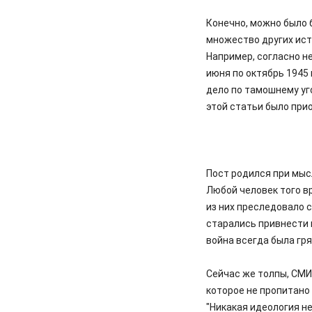
Конечно, можно было б
множество других ист
Например, согласно н
июня по октябрь 1945 
дело по тамошнему уг
этой статьи было при
Пост родился при мыс
Любой человек того вр
из них преследовало 
старались привнести 
война всегда была гр
Сейчас же толпы, СМИ
которое не пропитано
"Никакая идеология не