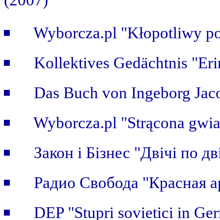
(2007)"
Wyborcza.pl "Kłopotliwy po
Kollektives Gedächtnis "Er
Das Buch von Ingeborg Jaco
Wyborcza.pl "Strącona gwi
Закон i Бiзнес "Двічі по дві
Радио Свобода "Красная а
DEP "Stupri sovietici in Ge