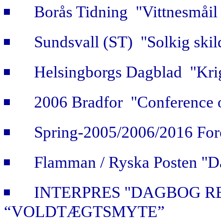
Borås Tidning "Vittnesmåil 
Sundsvall (ST) "Solkig skild
Helsingborgs Dagblad "Krig
2006 Bradfor "Conference 
Spring-2005/2006/2016 For
Flamman / Ryska Posten "Da
INTERPRES "DAGBOG R
“VOLDTÆGTSMYTE”