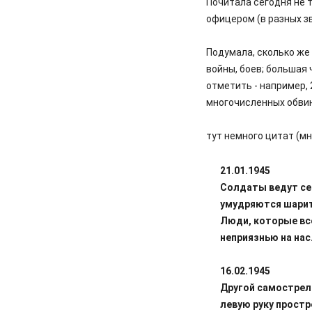
Почитала сегодня не 
офицером (в разных з
Подумала, сколько же
войны, боев; большая
отметить - например,
многочисленных обвине
тут немного цитат (мн
21.01.1945
Солдаты ведут себ
умудряются шарить
Люди, которые все
неприязнью на нас
16.02.1945
Другой самострел 
левую руку прост