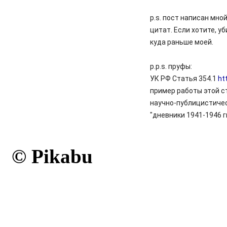
p.s. пост написан мно
цитат. Если хотите, у
куда раньше моей.
p.p.s. пруфы:
УК РФ Статья 354.1
ht
пример работы этой с
научно-публицистичес
"дневники 1941-1946 гг
© Pikabu