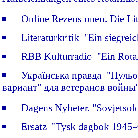
Online Rezensionen. Die Li
Literaturkritik "Ein siegrei
RBB Kulturradio "Ein Rotar
Українська правда "Нульов
вариант" для ветеранов войны
Dagens Nyheter. "Sovjetsold
Ersatz "Tysk dagbok 1945-