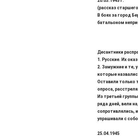
20.03.1945 г.
(рассказ старшег
В боях за город Б
батальоном непри
Десантники распра
1. Русские. Их ока
2. Замужние и те, 
которые назвались
Оставили только т
опроса, расстрел
Из третьей группы
ряда дней, вели н
сопротивлялись, и
упрашивали с собо
25.04.1945