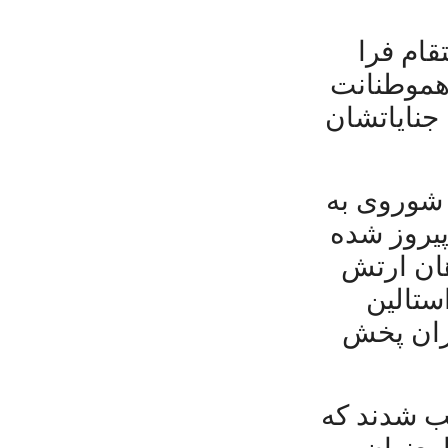
قام فرا
 هموطنانت
 جنایاتشان
 شوروی به
ا پیروز شده
هان ارتش
ستالین
ازان پخش
ب شدند که