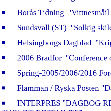
Borås Tidning "Vittnesmåil 
Sundsvall (ST) "Solkig skild
Helsingborgs Dagblad "Krig
2006 Bradfor "Conference 
Spring-2005/2006/2016 For
Flamman / Ryska Posten "Da
INTERPRES "DAGBOG R