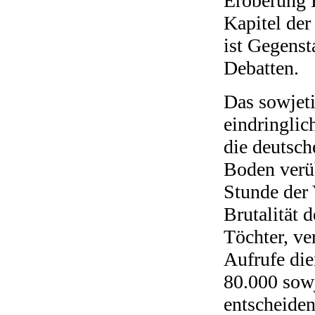
Eroberung B
Kapitel der
ist Gegenst
Debatten.
Das sowjet
eindringlic
die deutsc
Boden verüb
Stunde der 
Brutalität 
Töchter, v
Aufrufe die
80.000 sowj
entscheiden