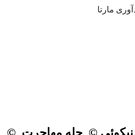
وری مارتا
© نیکوئی © جله مهاجرت