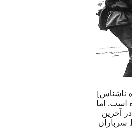
[
ستفاده جنسی تقریبا در
 است. اما
در آخرین
 سربازان