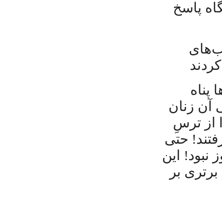
گاه پاسخ
ب‌های
 پناه
ی آن زنان
 از ترسِ
فتند! حتی
یک تجاوز نبود! این
برتری بر