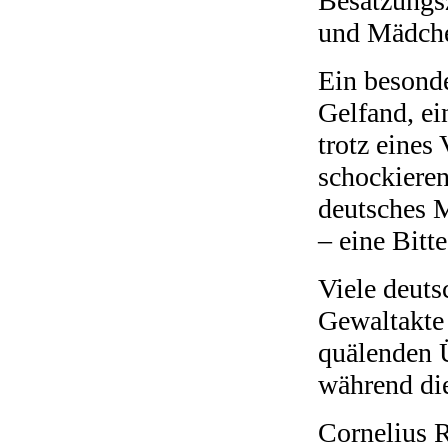
Besatzungsz
und Mädche
Ein besond
Gelfand, ei
trotz eines 
schockieren
deutsches M
– eine Bitt
Viele deut
Gewaltakte
quälenden 
während die
Cornelius R