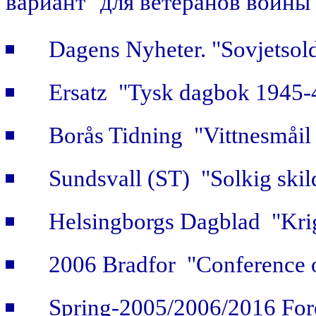
вариант" для ветеранов войны
Dagens Nyheter. "Sovjetsold
Ersatz "Tysk dagbok 1945-
Borås Tidning "Vittnesmåil 
Sundsvall (ST) "Solkig skild
Helsingborgs Dagblad "Krig
2006 Bradfor "Conference 
Spring-2005/2006/2016 For