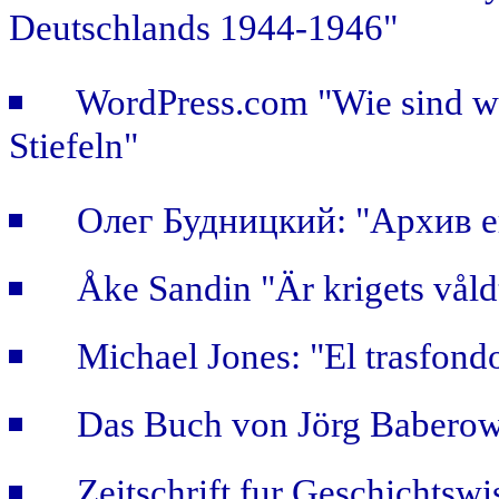
Deutschlands 1944-1946"
WordPress.com "Wie sind wir
Stiefeln"
Олег Будницкий: "Архив е
Åke Sandin "Är krigets våld
Michael Jones: "El trasfondo
Das Buch von Jörg Baberows
Zeitschrift fur Geschichtsw