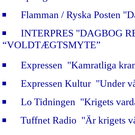
Flamman / Ryska Posten "Da
INTERPRES "DAGBOG R
“VOLDTÆGTSMYTE”
Expressen "Kamratliga kra
Expressen Kultur "Under vå
Lo Tidningen "Krigets vard
Tuffnet Radio "Är krigets v