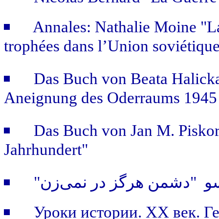
Annales: Nathalie Moine "La p
trophées dans l’Union soviétiqu
Das Buch von Beata Halicka
Aneignung des Oderraums 1945 
Das Buch von Jan M. Piskors
Jahrhundert"
"و "دشمن هرگز در نمی‌زن
Уроки истории. ХХ век. Г