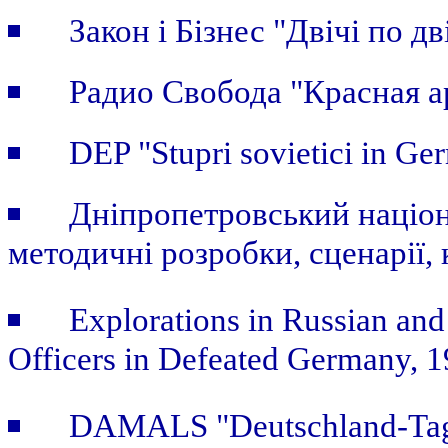
Закон i Бiзнес "Двічі по дві
Радио Свобода "Красная а
DEP "Stupri sovietici in Ge
Дніпропетровський націон
методичні розробки, сценарії, 
Explorations in Russian and
Officers in Defeated Germany, 
DAMALS "Deutschland-Tage