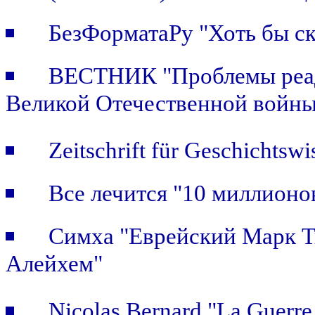
БезФорматаРу "Хоть бы ск
ВЕСТНИК "Проблемы реада
Великой Отечественной войны
Zeitschrift für Geschichtswi
Все лечится "10 миллионо
Симха "Еврейский Марк Т
Алейхем"
Nicolas Bernard "La Guerre