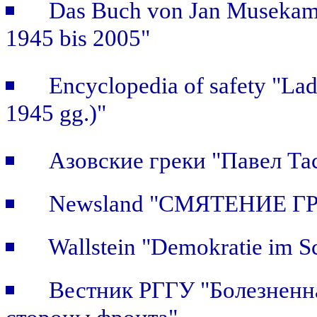
Das Buch von Jan Musekamp:
1945 bis 2005"
Encyclopedia of safety "Ladi
1945 gg.)"
Азовские греки "Павел Та
Newsland "СМЯТЕНИЕ Г
Wallstein "Demokratie im S
Вестник РГГУ "Болезненна