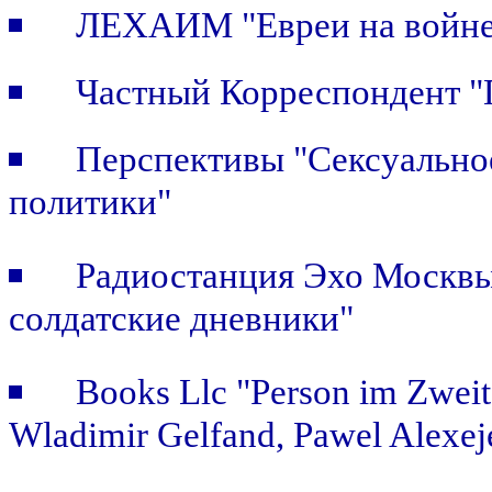
ЛЕХАИМ "Евреи на войне.
Частный Корреспондент "П
Перспективы "Сексуальное
политики"
Радиостанция Эхо Москвы 
солдатские дневники"
Books Llc "Person im Zweit
Wladimir Gelfand, Pawel Alexej