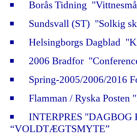
Borås Tidning "Vittnesmåil
Sundsvall (ST) "Solkig ski
Helsingborgs Dagblad "Kr
2006 Bradfor "Conferenc
Spring-2005/2006/2016 F
Flamman / Ryska Posten "
INTERPRES "DAGBOG 
“VOLDTÆGTSMYTE”