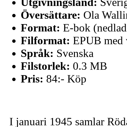
Utgivningsland:
Sveri
Översättare:
Ola Walli
Format:
E-bok (nedlad
Filformat:
EPUB med v
Språk:
Svenska
Filstorlek:
0.3 MB
Pris:
84:- Köp
I januari 1945 samlar Röda