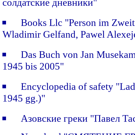
солдатские дневники"
Books Llc "Person im Zweit
Wladimir Gelfand, Pawel Alexej
Das Buch von Jan Musekamp:
1945 bis 2005"
Encyclopedia of safety "Ladi
1945 gg.)"
Азовские греки "Павел Та