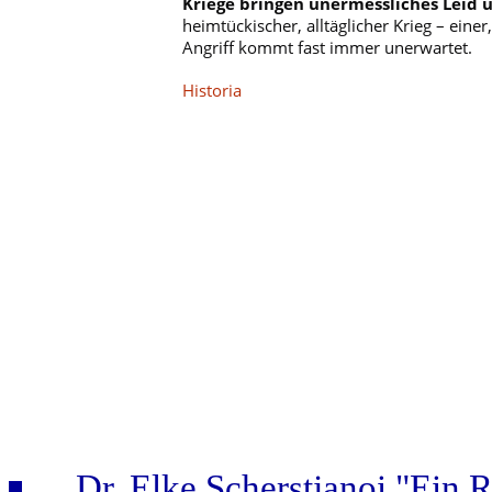
Kriege bringen unermessliches Leid ü
heimtückischer, alltäglicher Krieg – ein
Angriff kommt fast immer unerwartet.
Categorías
Historia
Dr. Elke Scherstjanoi "Ein 