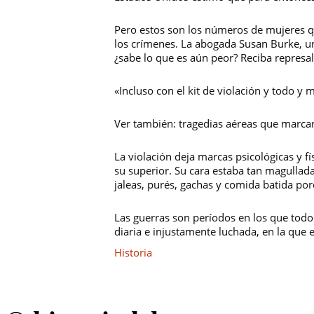
Pero estos son los números de mujeres q
los crímenes. La abogada Susan Burke, un
¿sabe lo que es aún peor? Reciba represal
«Incluso con el kit de violación y todo y
Ver también:
tragedias aéreas que marcaro
La violación deja marcas psicológicas y fí
su superior. Su cara estaba tan magullad
jaleas, purés, gachas y comida batida po
Las guerras son períodos en los que todo
diaria e injustamente luchada, en la que
Categorías
Historia