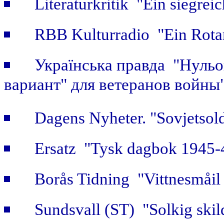
Literaturkritik "Ein siegrei
RBB Kulturradio "Ein Rotar
Українська правда "Нульов
вариант" для ветеранов войны
Dagens Nyheter. "Sovjetsold
Ersatz "Tysk dagbok 1945-
Borås Tidning "Vittnesmåil 
Sundsvall (ST) "Solkig skild