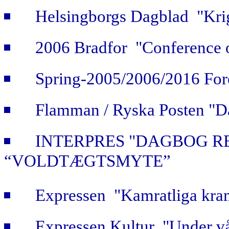
Helsingborgs Dagblad "Krig
2006 Bradfor "Conference 
Spring-2005/2006/2016 For
Flamman / Ryska Posten "Da
INTERPRES "DAGBOG R
“VOLDTÆGTSMYTE”
Expressen "Kamratliga kra
Expressen Kultur "Under vå