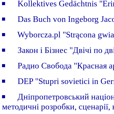
Kollektives Gedächtnis "Er
Das Buch von Ingeborg Jaco
Wyborcza.pl "Strącona gwi
Закон i Бiзнес "Двічі по дві
Радио Свобода "Красная а
DEP "Stupri sovietici in Ge
Дніпропетровський націон
методичні розробки, сценарії, 