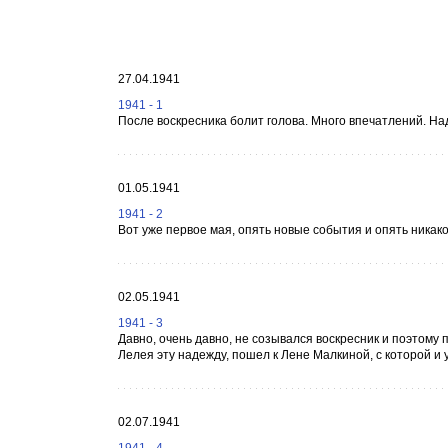
27.04.1941
1941 - 1
После воскресника болит голова. Много впечатлений. Над
01.05.1941
1941 - 2
Вот уже первое мая, опять новые события и опять никако
02.05.1941
1941 - 3
Давно, очень давно, не созывался воскресник и поэтому
Лелея эту надежду, пошел к Лене Малкиной, с которой и 
02.07.1941