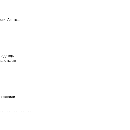
и. А я то...
ей одежды
а, открыв
 оставили