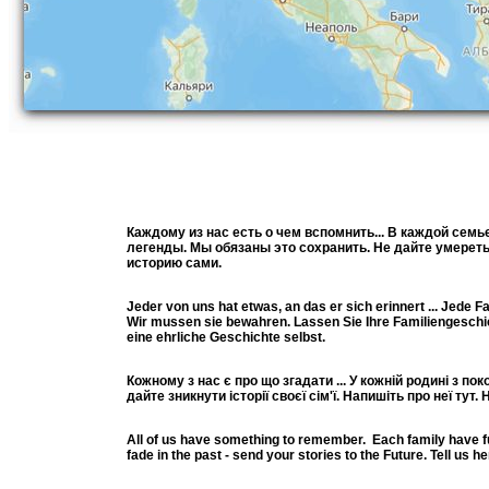
Каждому из нас есть о чем вспомнить... В каждой сем
легенды. Мы обязаны это сохранить. Не дайте умереть
историю сами.
Jeder von uns hat etwas, an das er sich erinnert ... Jede F
Wir mussen sie bewahren. Lassen Sie Ihre Familiengeschich
eine ehrliche Geschichte selbst.
Кожному з нас є про що згадати ... У кожній родині з пок
дайте зникнути історії своєї сім'ї. Напишіть про неї ту
All of us have something to remember. Each family have funny
fade in the past - send your stories to the Future. Tell us