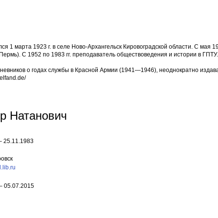
 1 марта 1923 г. в селе Ново-Архангельск Кировоградской области. С мая 19
(Пермь). С 1952 по 1983 гг. преподаватель обществоведения и истории в ГПТУ.
дневников о годах службы в Красной Армии (1941—1946), неоднократно издав
elfand.de/
р Натанович
– 25.11.1983
овск
.lib.ru
 –
05.07.2015