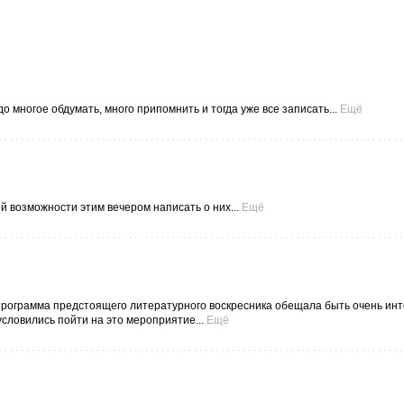
о многое обдумать, много припомнить и тогда уже все записать...
Ещё
й возможности этим вечером написать о них...
Ещё
 программа предстоящего литературного воскресника обещала быть очень ин
условились пойти на это мероприятие...
Ещё