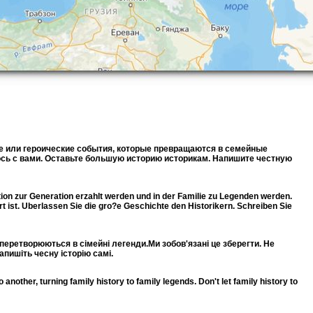
ие или героические события, которые превращаются в семейные
лось с вами. Оставьте большую историю историкам. Напишите честную
ration zur Generation erzahlt werden und in der Familie zu Legenden werden.
t ist. Uberlassen Sie die gro?e Geschichte den Historikern. Schreiben Sie
які перетворюються в сімейні легенди.Ми зобов'язані це зберегти. Не
Напишіть чесну історію самі.
another, turning family history to family legends. Don't let family history to