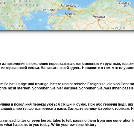
ье из поколения в поколение пересказываются смешные и грустные, горьк
 истории своей семьи. Напишите о ней здесь. Напишите о том, что случи
amilie hat lustige und traurige, bittere und heroische Ereignisse, die von Gene
te nicht sterben. Schreiben Sie hier daruber. Schreiben Sie, was Ihnen passier
оління в покоління переказуються смішні й сумні, гіркі або героїчні події, 
т. Напишіть про те, що трапилося з вами. Залиште велику історію історикам. 
, sad, bitter or even heroic tales to tell, passing them from one generation to 
 here what happens to you today. Write your own one history