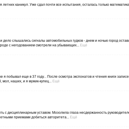
летних каникул. Уже сдал почти все испытания, осталась только математика
 и дело слышались сигналы автомобильных гудков - днем и ночью город оста
ороде с негодованием смотрели на убывающих...
Ещё
е я побывал еще в 37 году... После осмотра экспонатов и чтения книги записе
 мол, наших, и я мужик-купец...
Ещё
ить с дисциплинарным уставом. Мозолила глаза несдержанность руководител
етными приемами добиться авторитета...
Ещё