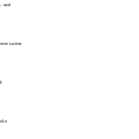
 - мой
вляли тысячи
й
ей и