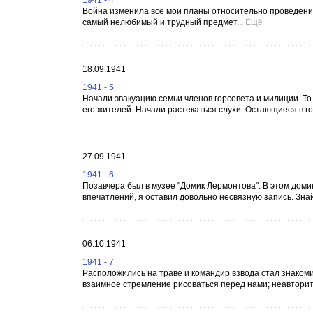
1941 - 4
Война изменила все мои планы относительно проведения 
самый нелюбимый и трудный предмет...
Ещё
18.09.1941
1941 - 5
Начали эвакуацию семьи членов горсовета и милиции. То
его жителей. Начали растекаться слухи. Остающиеся в г
27.09.1941
1941 - 6
Позавчера был в музее "Домик Лермонтова". В этом домик
впечатлений, я оставил довольно несвязную запись. Знай,
06.10.1941
1941 - 7
Pасположились на траве и командир взвода стал знаком
взаимное стремление рисоваться перед нами; неавторит