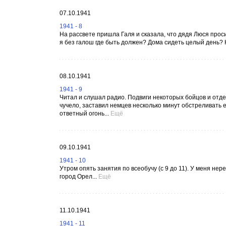
07.10.1941
1941 - 8
На рассвете пришла Галя и сказала, что дядя Люся просит
я без галош где быть должен? Дома сидеть целый день? Ну
08.10.1941
1941 - 9
Читал и слушал радио. Подвиги некоторых бойцов и отде
чучело, заставил немцев несколько минут обстреливать 
ответный огонь...
Ещё
09.10.1941
1941 - 10
Утром опять занятия по всеобучу (с 9 до 11). У меня н
город Орел...
Ещё
11.10.1941
1941 - 11