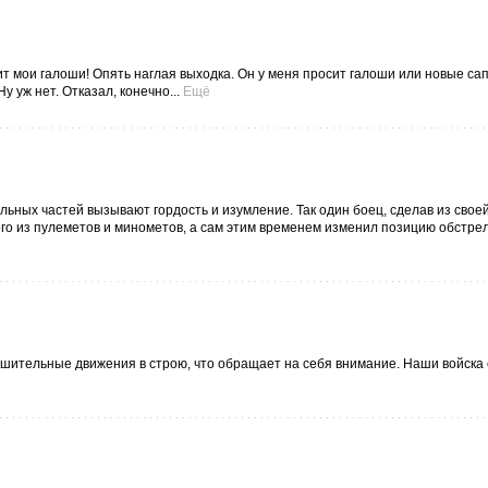
 мои галоши! Опять наглая выходка. Он у меня просит галоши или новые сапог
 уж нет. Отказал, конечно...
Ещё
льных частей вызывают гордость и изумление. Так один боец, сделав из сво
его из пулеметов и минометов, а сам этим временем изменил позицию обстрел
ерешительные движения в строю, что обращает на себя внимание. Наши войска