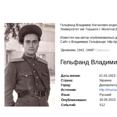
Гельфанд Владимир Натанович родился
Университет им. Горького г. Молотов 
Известен как автор опубликованных 
Сайт о Владимире Гельфанде: http://g
"Дневники. 1941 -1946"
Cвернуть
Гельфанд Владими
Даты жизни:
01.03.1923 
Страна:
Украина
Город:
Днепропетр
Источник:
http://zhurnal
Язык:
Русский
Опубликовано:
30.06.2015
Событий:
512