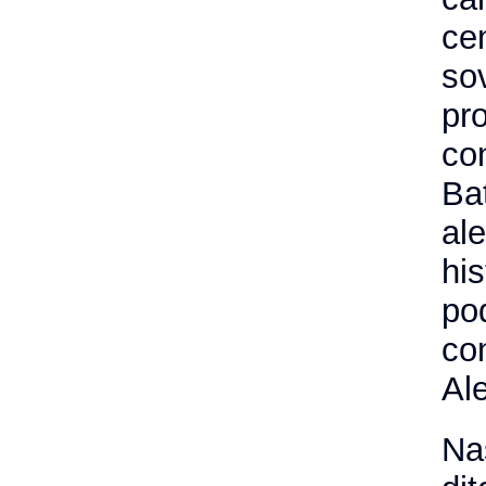
ce
so
pr
co
Ba
al
hi
po
co
Al
Na