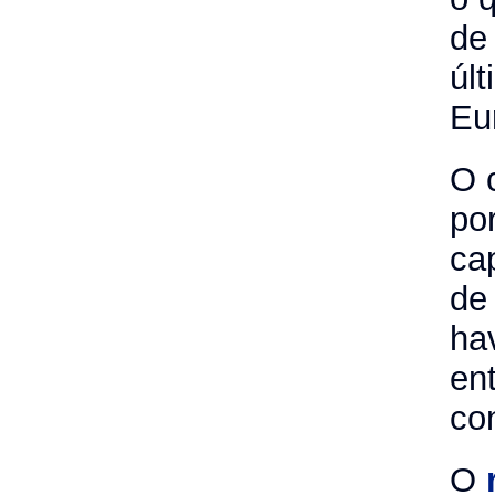
de
úl
Eu
O 
po
cap
de
ha
en
con
O