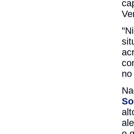
ca
Ve
"N
si
ac
co
no 
Na
So
al
al
o 