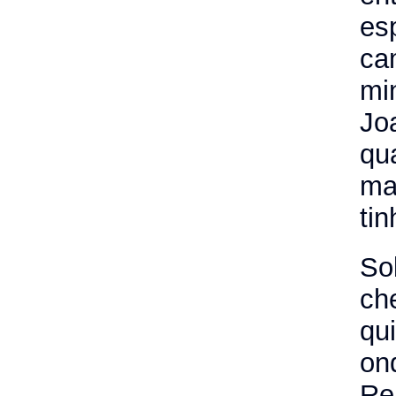
es
ca
mi
Jo
qu
ma
tin
So
ch
qu
on
Re