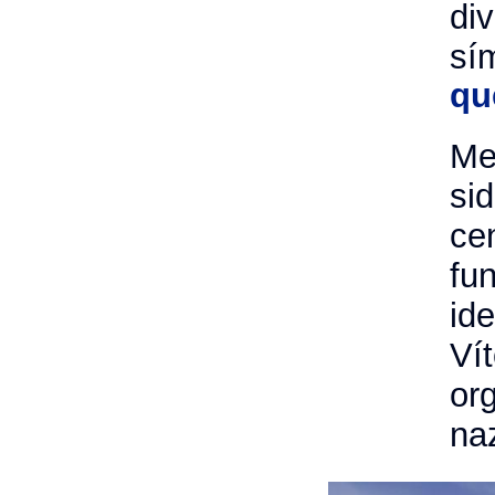
div
sí
qu
Me
sid
ce
fu
ide
Ví
or
na