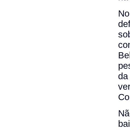
No
de
so
co
Be
pe
da
ve
Co
Nã
ba