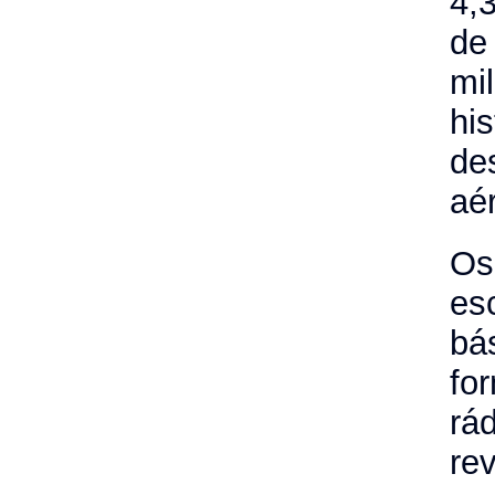
4,
de
mi
hi
de
aé
Os
es
bá
fo
rá
re