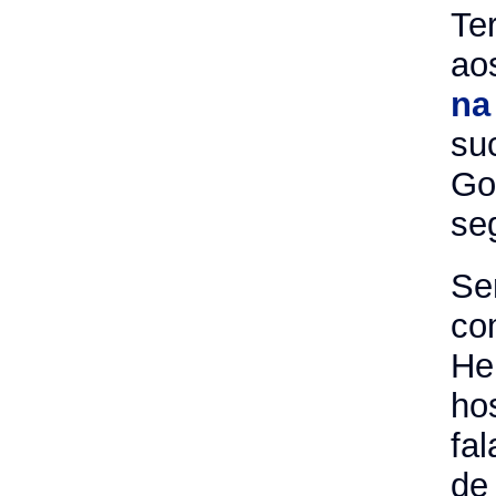
Te
ao
na
su
Go
se
Se
co
He
hos
fa
de