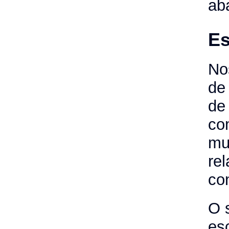
ab
Es
No
de
de
co
mu
rel
co
O 
es