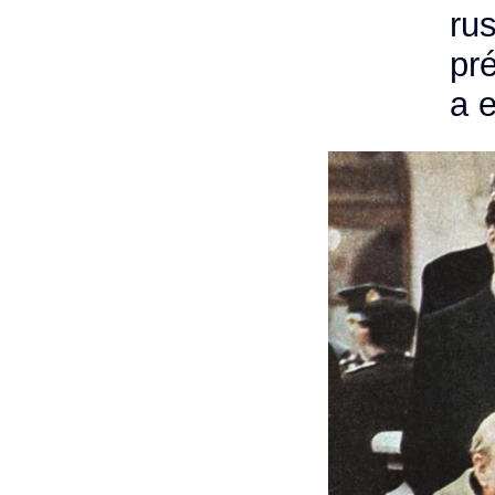
ru
pr
a 