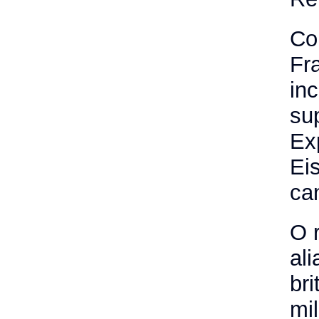
Co
Fra
in
su
Ex
Ei
ca
O 
ali
bri
mi