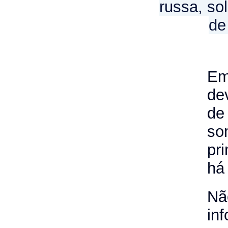
russa, so
de
Em
de
d
so
pr
há
Nã
in