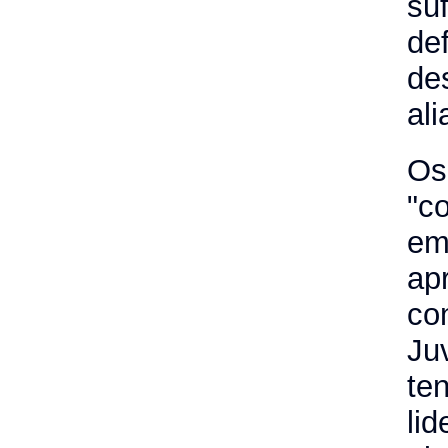
su
de
de
al
Os
"c
e
apr
co
Ju
te
li