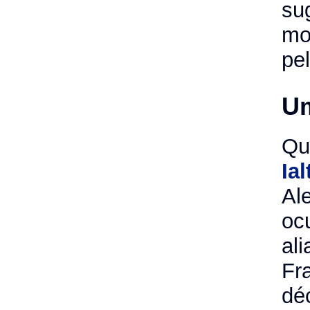
su
mo
pe
Um
Qu
Ial
Al
oc
al
Fr
dé