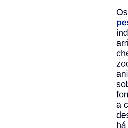
Os
pe
in
ar
ch
zo
an
so
fo
a 
de
há