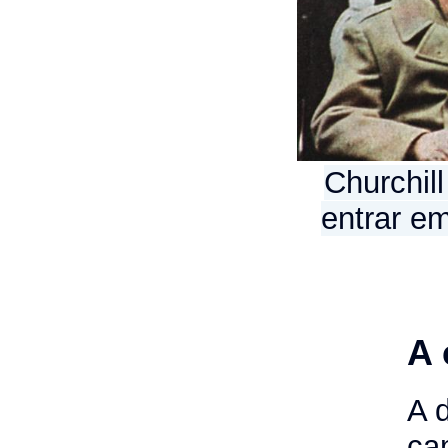
Churchil
entrar e
A 
A 
ca