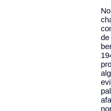
No
ch
co
de 
be
19
pr
al
evi
pa
afa
nom