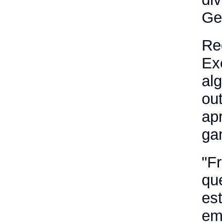
Ge
Re
Ex
al
ou
ap
ga
"F
qu
es
e