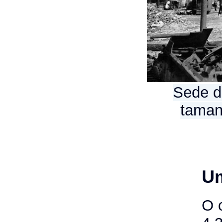
Sede d
taman
Um
O 