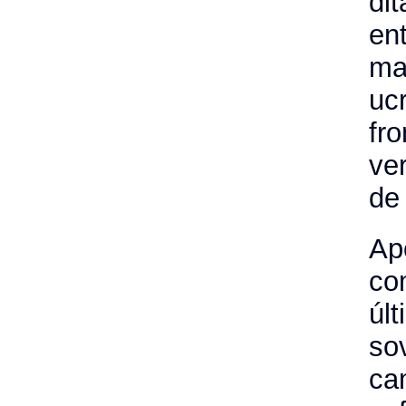
di
en
ma
uc
fr
ver
de 
Ap
co
últ
so
ca