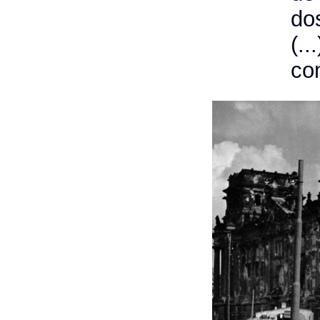
do
(.
co