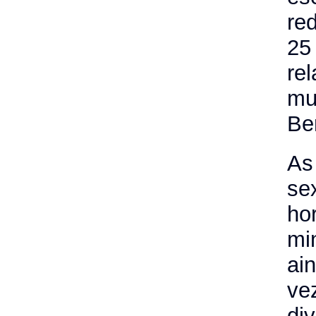
re
25 
re
mu
Be
As
se
ho
mi
ai
vez
di