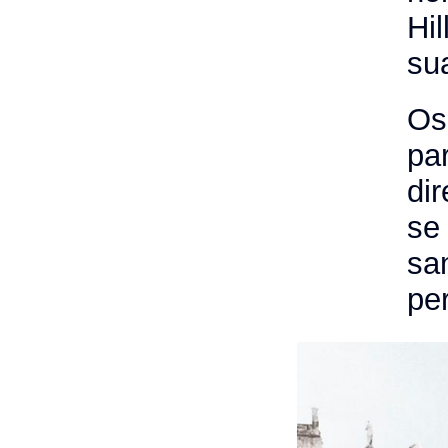
Hi
su
Os
pa
dir
se 
sa
pe