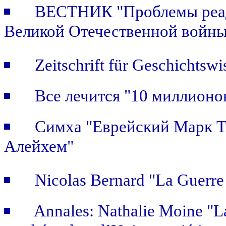
ВЕСТНИК "Проблемы реада
Великой Отечественной войны
Zeitschrift für Geschichtswi
Все лечится "10 миллионо
Симха "Еврейский Марк Т
Алейхем"
Nicolas Bernard "La Guerre
Annales: Nathalie Moine "La p