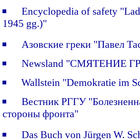
Encyclopedia of safety "Ladi
1945 gg.)"
Азовские греки "Павел Та
Newsland "СМЯТЕНИЕ Г
Wallstein "Demokratie im S
Вестник РГГУ "Болезненна
стороны фронта"
Das Buch von Jürgen W. Sch