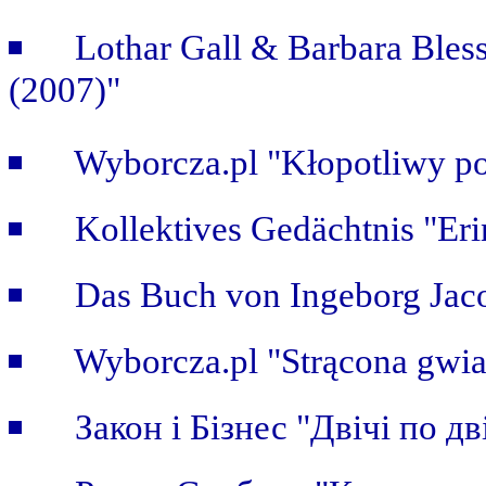
Lothar Gall & Barbara Bless
(2007)"
Wyborcza.pl "Kłopotliwy po
Kollektives Gedächtnis "Er
Das Buch von Ingeborg Jaco
Wyborcza.pl "Strącona gwi
Закон i Бiзнес "Двічі по дві