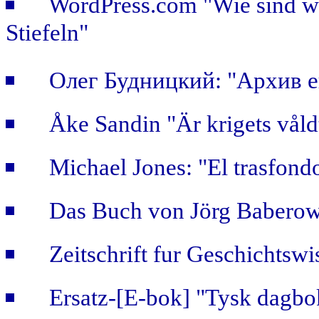
WordPress.com "Wie sind wir
Stiefeln"
Олег Будницкий: "Архив е
Åke Sandin "Är krigets våld
Michael Jones: "El trasfondo
Das Buch von Jörg Baberows
Zeitschrift fur Geschichtsw
Ersatz-[E-bok] "Tysk dagb