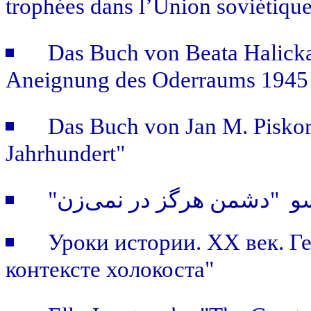
trophées dans l’Union soviétiqu
Das Buch von Beata Halicka
Aneignung des Oderraums 1945 
Das Buch von Jan M. Piskors
Jahrhundert"
"و "دشمن هرگز در نمی‌زن
Уроки истории. ХХ век. Г
контексте холокоста"