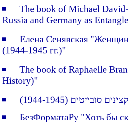
The book of Michael David-F
Russia and Germany as Entangle
Елена Сенявская "Женщин
(1944-1945 гг.)"
The book of Raphaelle Branc
History)"
(ייטים (1944-1945
БезФорматаРу "Хоть бы ск