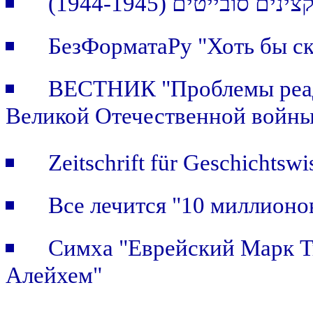
(ייטים (1944-1945
БезФорматаРу "Хоть бы ск
ВЕСТНИК "Проблемы реада
Великой Отечественной войны
Zeitschrift für Geschichtswi
Все лечится "10 миллионо
Симха "Еврейский Марк Т
Алейхем"