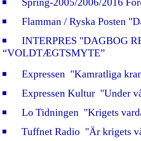
Spring-2005/2006/2016 For
Flamman / Ryska Posten "Da
INTERPRES "DAGBOG R
“VOLDTÆGTSMYTE”
Expressen "Kamratliga kra
Expressen Kultur "Under vå
Lo Tidningen "Krigets vard
Tuffnet Radio "Är krigets v