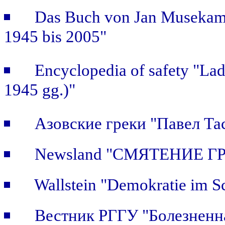
Das Buch von Jan Musekamp:
1945 bis 2005"
Encyclopedia of safety "Ladi
1945 gg.)"
Азовские греки "Павел Та
Newsland "СМЯТЕНИЕ Г
Wallstein "Demokratie im S
Вестник РГГУ "Болезненна