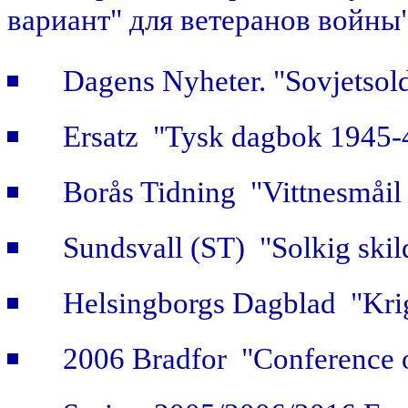
вариант" для ветеранов войны
Dagens Nyheter. "Sovjetsold
Ersatz "Tysk dagbok 1945-
Borås Tidning "Vittnesmåil 
Sundsvall (ST) "Solkig skild
Helsingborgs Dagblad "Krig
2006 Bradfor "Conference 