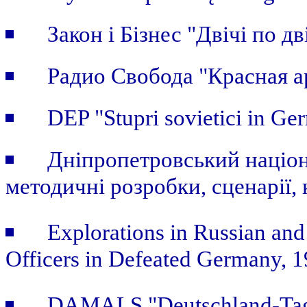
Закон i Бiзнес "Двічі по дві
Радио Свобода "Красная а
DEP "Stupri sovietici in Ge
Дніпропетровський націон
методичні розробки, сценарії, 
Explorations in Russian and
Officers in Defeated Germany, 
DAMALS "Deutschland-Tage