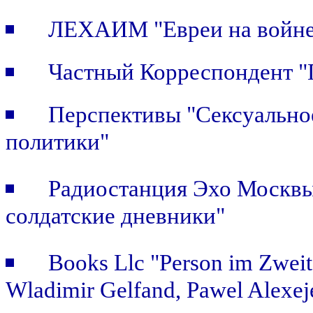
ЛЕХАИМ "Евреи на войне.
Частный Корреспондент "П
Перспективы "Сексуальное
политики"
Радиостанция Эхо Москвы 
солдатские дневники"
Books Llc "Person im Zweit
Wladimir Gelfand, Pawel Alexej