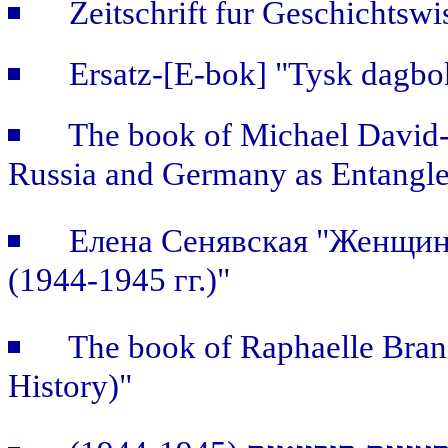
Zeitschrift fur Geschichtsw
Ersatz-[E-bok] "Tysk dagb
The book of Michael David-F
Russia and Germany as Entangle
Елена Сенявская "Женщин
(1944-1945 гг.)"
The book of Raphaelle Branc
History)"