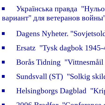
Українська правда "Нульов
вариант" для ветеранов войны
Dagens Nyheter. "Sovjetsold
Ersatz "Tysk dagbok 1945-
Borås Tidning "Vittnesmåil 
Sundsvall (ST) "Solkig skild
Helsingborgs Dagblad "Krig
2006 Bradfor "Conference 