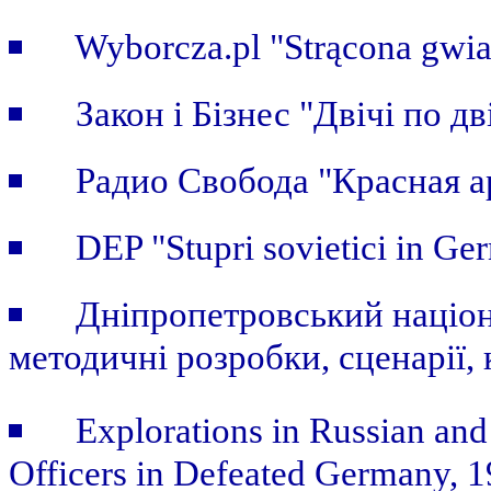
Wyborcza.pl "Strącona gwi
Закон i Бiзнес "Двічі по дві
Радио Свобода "Красная а
DEP "Stupri sovietici in Ge
Дніпропетровський націон
методичні розробки, сценарії, 
Explorations in Russian and
Officers in Defeated Germany, 