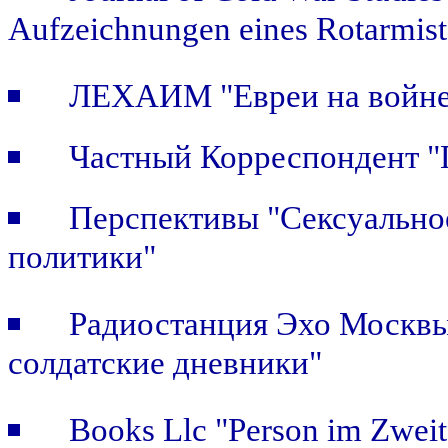
Aufzeichnungen eines Rotarmist
ЛЕХАИМ "Евреи на войне.
Частный Корреспондент "П
Перспективы "Сексуальное
политики"
Радиостанция Эхо Москвы 
солдатские дневники"
Books Llc "Person im Zweit