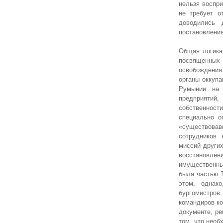
нельзя воспри
не требует о
доводились 
постановления
Общая логика
посвященных 
освобождения
органы оккупа
Румынии на 
предприятий
собственност
специально о
«существовавш
сотрудников 
миссий други
восстановлен
имущественных
была частью Т
этом, однак
бургомистров.
командиров ко
документе, р
том, что нео