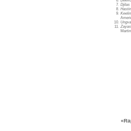
Beevo
Djilas
Hasti
Keeli
Ameri
Ungva
Zayas
Marti
«Ra