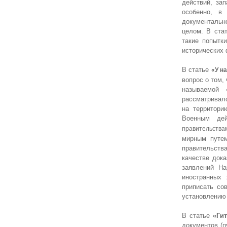
действий, за
особенно, в
документальн
целом. В ста
такие попытк
исторических 
В статье
«У н
вопрос о том,
называемой 
рассматривало
на территори
Военным дей
правительства
мирным путем
правительств
качестве дока
заявлений Н
иностранных 
приписать со
установлению в
В статье
«Ги
документов (п