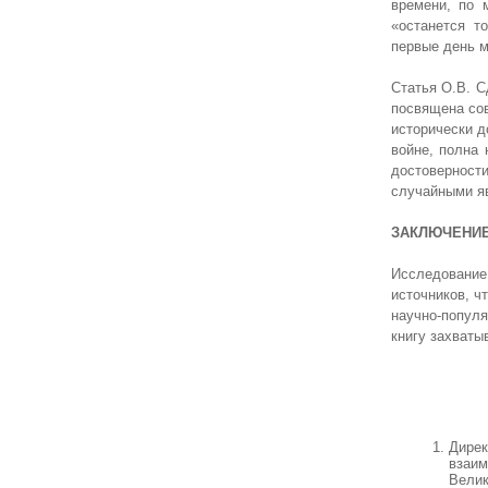
времени, по 
«останется т
первые день ми
Статья О.В. 
посвящена со
исторически д
войне, полна
достовернос
случайными я
ЗАКЛЮЧЕНИ
Исследование 
источников, ч
научно-попул
книгу захваты
Дире
взаим
Велик