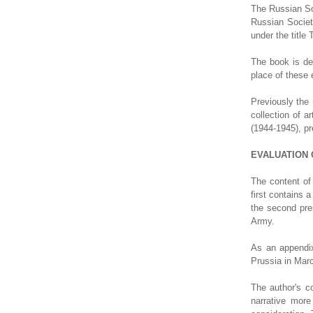
The Russian Soc
Russian Society
under the title
The book is de
place of these 
Previously the
collection of a
(1944-1945), pr
EVALUATION 
The content of 
first contains 
the second pres
Army.
As an appendix
Prussia in Marc
The author's c
narrative more