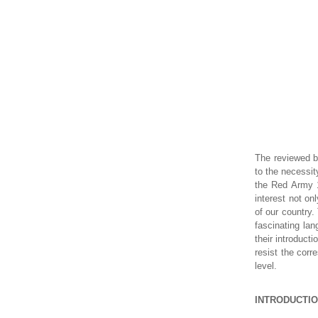
The reviewed b
to the necessit
the Red Army 1
interest not on
of our country.
fascinating la
their introduct
resist the corr
level.
INTRODUCTI