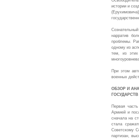
Освободител
истории и соз
(Ерухимовича
государственн
Сознательный 
нарратив бол
проблемы. Ра
одному из асп
тем, из эти
многоуровнева
При этом авт
военных дейст
ОБЗОР И АН
ГОСУДАРСТВ 
Первая часть
Армией и пос
сначала на с
стала сражат
Советскому С
партизан, вы