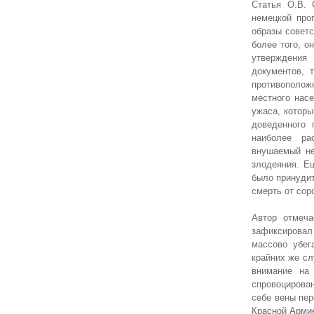
Статья О.В. 
немецкой про
образы советс
более того, о
утверждения
документов, 
противополож
местного насе
ужаса, которы
доведенного 
наиболее ра
внушаемый не
злодеяния. Е
было принуди
смерть от сор
Автор отмеча
зафиксировал
массово убег
крайних же сл
внимание на
спровоцирован
себе вены пер
Красной Армие