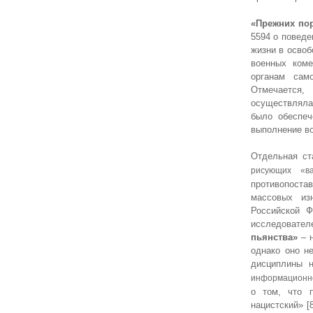
«Прежних пор
5594 о поведе
жизни в освоб
военных коме
органам сам
Отмечается,
осуществляла
было обеспеч
выполнение во
Отдельная ст
рисующих «ва
противопоста
массовых из
Российской Ф
исследовател
пьянства»
– 
однако оно н
дисциплины н
информационн
о том, что 
нацистский» [