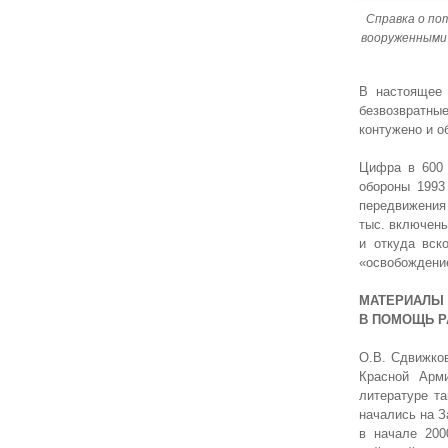
Справка о по
вооруженными с
В настоящее
безвозвратные
контужено и об
Цифра в 600 
обороны 1993
передвижения 
тыс. включены
и откуда вск
«освобождение
МАТЕРИАЛЫ 
В ПОМОЩЬ Р
О.В. Сдвижко
Красной Арм
литературе т
начались на З
в начале 200