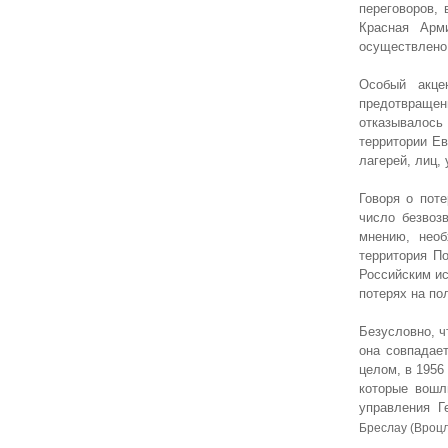
переговоров, 
Красная Арм
осуществлено
Особый акце
предотвраще
отказывалось
территории Ев
лагерей, лиц,
Говоря о пот
число безвоз
мнению, необ
территория П
Российским ис
потерях на по
Безусловно, ч
она совпадает
целом, в 1956
которые вошл
управления Г
Бреслау (Вроцл