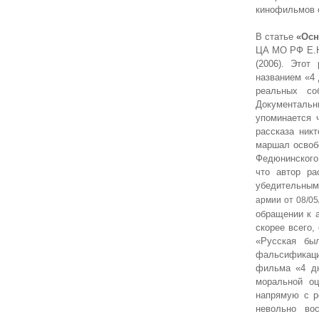
кинофильмов о
В статье
«Осн
ЦА МО РФ Е.Н.
(2006). Этот
названием «4 
реальных со
Документальн
упоминается 
рассказа ник
маршал освобо
Федюнинского,
что автор ра
убедительным
армии от 08/05
обращении к 
скорее всего,
«Русская бы
фальсификаци
фильма «4 дн
моральной оц
напрямую с р
невольно вос