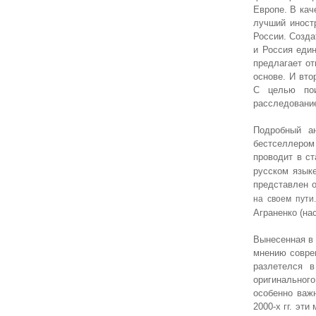
Европе. В ка
лучший иност
России. Созда
и Россия един
предлагает от
основе. И вто
С целью пои
расследовани
Подробный ан
бестселлером 
проводит в ст
русском язык
представлен о
на своем пути
Аграненко (н
Вынесенная в 
мнению соврем
разлетелся 
оригинального
особенно важ
2000-х гг. эт