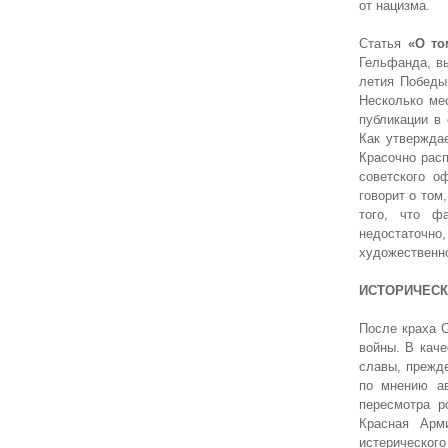
от нацизма.
Статья
«О то
Гельфанда, вы
летия Победы
Несколько ме
публикации в
Как утвержда
Красочно рас
советского о
говорит о том
того, что ф
недостаточно,
художественно
ИСТОРИЧЕСК
После краха 
войны. В каче
славы, прежд
по мнению ав
пересмотра 
Красная Арм
истерического