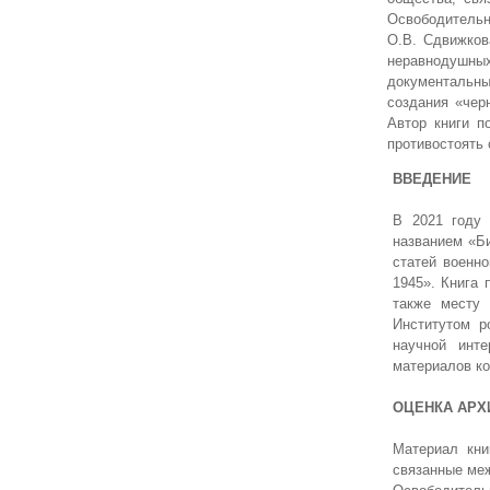
Освободительн
О.В. Сдвижков
неравнодушны
документальн
создания «чер
Автор книги п
противостоять
ВВЕДЕНИЕ
В 2021 году 
названием «Би
статей военн
1945». Книга
также месту 
Институтом р
научной инте
материалов ко
ОЦЕНКА АРХ
Материал кни
связанные меж