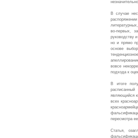
незначительно
В случае нес
распоряжени
литературных,
во-первых, з
руководству и
но и прямо пр
основе выбор
тенденциозное
апеллировани
вовсе некорр
подхода к оце
В итоге полу
расписанный 
являющийся ю
всех красноар
красноармейц
фальсификаци
пересмотра ее
Статья, озаг
фальсификаци