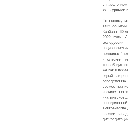
с населением
культурными и
По нашему мн
этих событий
Крайова, 80-
2022 году. 
Белоруссии
националисти
подполье "по
«Польский т
«освободитель
же как в иссл
одной сторо
определению
совместной ис
являлся негл
«катыньское д
определенной
эмигрантские
своими запад
дискредитации