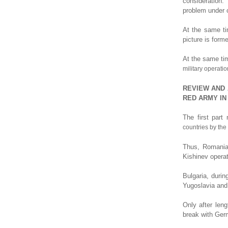
consideration.
problem under c
At the same ti
picture is form
At the same tim
military operatio
REVIEW AND 
RED ARMY IN 
The first part
countries by the
Thus, Romania,
Kishinev operat
Bulgaria, durin
Yugoslavia and 
Only after len
break with Germ