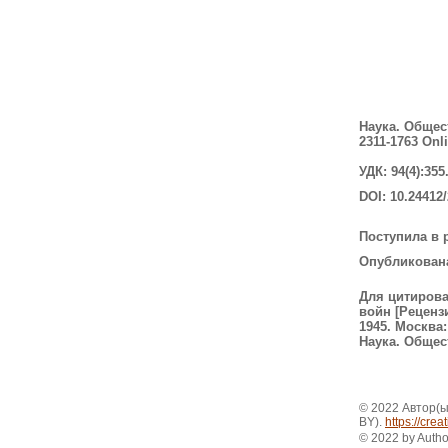
Наука. Общест
2311-1763 Onl
УДК:
94(4):35
DOI:
10.24412/
Поступила в р
Опубликована:
Для цитиров
войн [Реценз
1945. Москва: 
Наука. Обществ
© 2022 Автор(ы
BY).
https://cre
© 2022 by Author