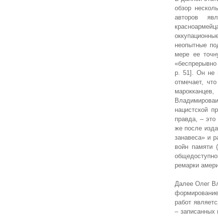
обзор нескол
авторов яв
красноармейца
оккупационны
неопытные по
мере ее точн
«беспрерывно
р. 51]. Он не
отмечает, чт
марокканцев,
Владимироваи
нацистской п
правда, – это
же после изда
занавеса» и 
войн памяти 
общедоступно
ремарки америк
Далее Олег В
формирование
работ являетс
– записанных 