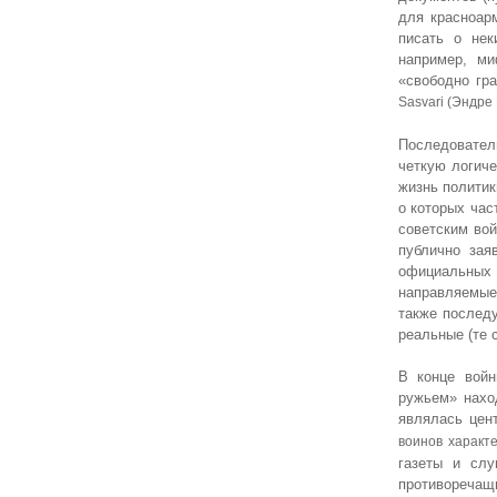
для красноар
писать о нек
например, ми
«свободно гра
Sasvari (Эндре
Последовател
четкую логич
жизнь политик
о которых час
советским во
публично зая
официальных 
направляемые
также послед
реальные (те 
В конце войн
ружьем» нахо
являлась цен
воинов характ
газеты и слу
противоречащи