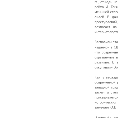
гг., отнюдь 
рейха Й. Геб
меньшей степ
силой. В дан
преступлений
возлагает на
интернет-порт
Заглавием ста
изданной в СШ
что современ
скрываемые п
развития. В 
оккупации» В
Как утвержда
современной 
западной тра
заслуг и сте
присваивается
исторических
замечает О.В.
В данной стат