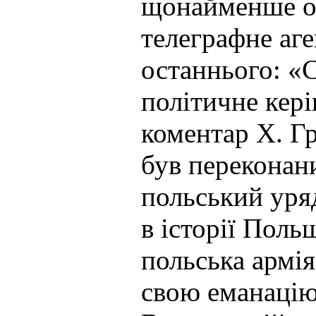
щонайменше об
телеграфне аг
останнього: «С
політичне кері
коментар Х. Гр
був переконани
польський уряд
в історії Пол
польська армія.
свою еманацію 