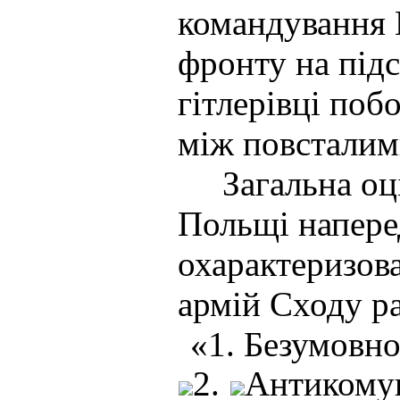
командування 
фронту на підс
гітлерівці по
між повсталими
Загальна оцін
Польщі наперед
охарактеризова
армій Сходу р
«1. Безумовно
2.
Антикомун