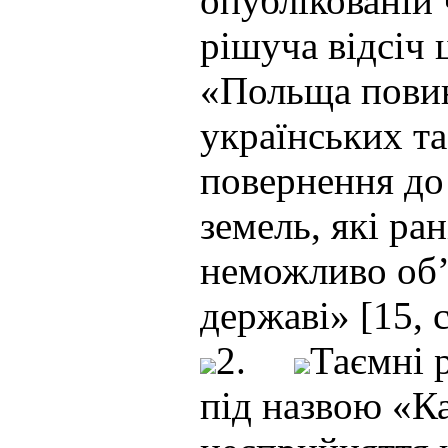
опублікованій 
рішуча відсіч 
«Польща повин
українських та
повернення до
земель, які ра
неможливо об’
державі» [15, c
2.
Таємні 
під назвою «Ка