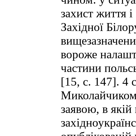
захист життя і
Західної Білор
вищезазначени
вороже налашту
частини польсь
[15, c. 147]. 4
Миколайчиком 
заявою, в якій
західноукраїнс