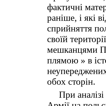
фактичні матер
раніше, і які 
сприйняття по
своїй територі
мешканцями По
плямою » в іст
неупереджених 
обох сторін.
При аналізі п
Армії на польс