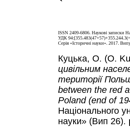
ISSN 2409-6806. Наукові записки Н
УДК 94:[355.483(47+57)+355.244.3(
Серія «Історичні науки». 2017. Вип
Куцька, О. (O. Ku
цивільним населе
території Польщі
between the red ar
Poland (end of 19
Національного ун
науки» (Вип 26). 