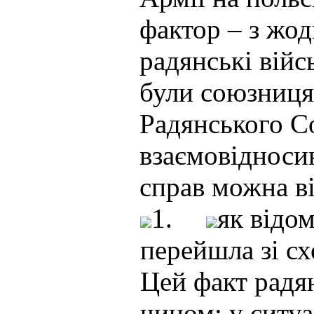
фактор – з жод
радянські війсь
були союзницям
Радянського С
взаємовідносин
справ можна ві
1.
як відо
перейшла зі с
Цей факт радя
чином: у ситуа