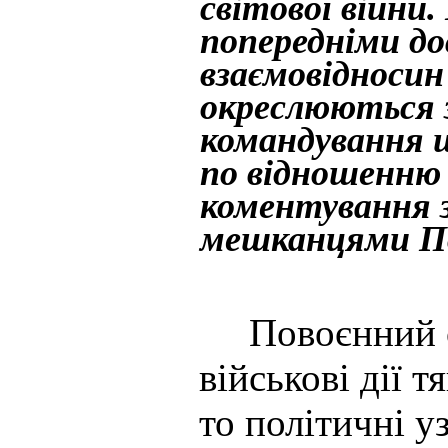
світової війни
попередніми до
взаємовідносин
окреслюються з
командування щ
по відношенню 
коментування 
мешканцями Пол
Повоєнний ста
військові дії 
то політичні у