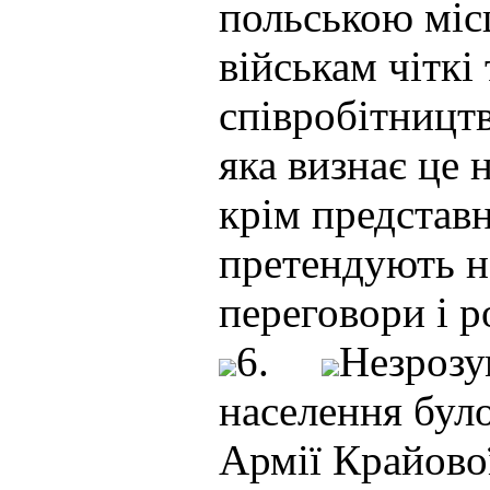
польською міс
військам чіткі
співробітництв
яка визнає це
крім представ
претендують на
переговори і р
6.
Незрозу
населення бул
Армії Крайової