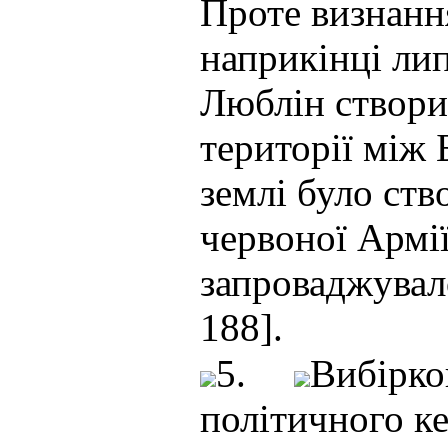
Проте визнанн
наприкінці лип
Люблін створи
території між 
землі було ств
червоної Армі
запроваджувало
188].
5.
Вибірко
політичного ке