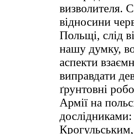
визволителя. С
відносини чер
Польщі, слід в
нашу думку, в
аспекти взаєм
виправдати дев
ґрунтовні робо
Армії на поль
дослідниками:
Крогульським,