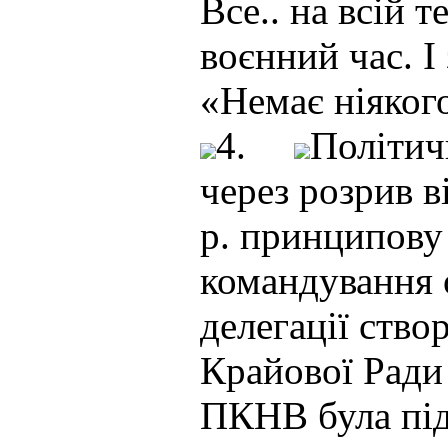
Все.. на всій 
воєнний час. І
«Немає ніякого
4.
Політич
через розрив в
р. принципову
командування 
делегації ство
Крайової Ради
ПКНВ була підп