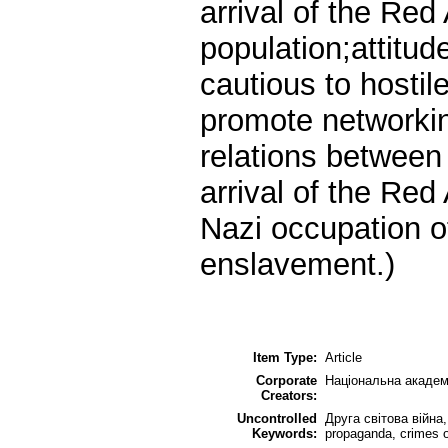
arrival of the Re
population;attitud
cautious to hostil
promote networkin
relations between
arrival of the Re
Nazi occupation of
enslavement.)
Item Type:
Article
Corporate
Національна академ
Creators:
Uncontrolled
Друга світова війна
Keywords:
propaganda, crimes o