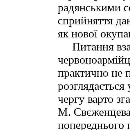
радянськими с
сприйняття да
як нової окупац
Питання взає
червоноармійц
практично не 
розглядається 
чергу варто зг
М. Свєженцева,
попереднього 