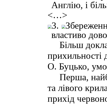
Англію, і біл
<…>
3.
Збереження
властиво дово
Більш докладн
прихильності д
О. Буцько, умо
Перша, найбі
та лівого крил
прихід червоно