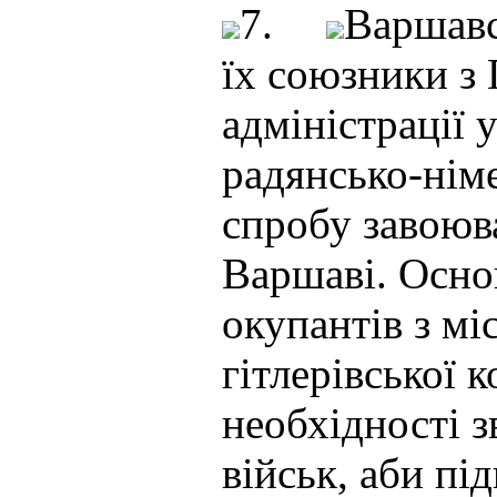
7.
Варшавс
їх союзники з
адміністрації 
радянсько-нім
спробу завоюва
Варшаві. Осно
окупантів з мі
гітлерівської 
необхідності 
військ, аби пі