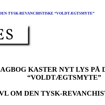
 DEN TYSK-REVANCHISTISKE “VOLDTÆGTSMYTE”
DAGBOG KASTER NYT LYS PÅ 
“VOLDTÆGTSMYTE”
IVL OM DEN TYSK-REVANCHI