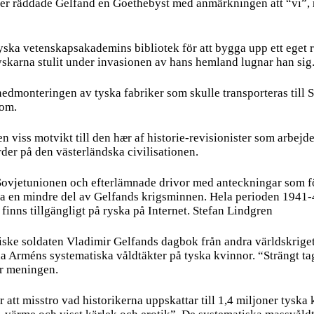
er räddade Gelfand en Goethebyst med anmärkningen att “vi”, ryss
tyska vetenskapsakademins bibliotek för att bygga upp ett eget 
yskarna stulit under invasionen av hans hemland lugnar han sig
nedmonteringen av tyska fabriker som skulle transporteras till So
 om.
n viss motvikt till den hær af historie-revisionister som arbej
order på den västerländska civilisationen.
i Sovjetunionen och efterlämnade drivor med anteckningar som fö
ara en mindre del av Gelfands krigsminnen. Hela perioden 1941-
inns tillgängligt på ryska på Internet. Stefan Lindgren
ke soldaten Vladimir Gelfands dagbok från andra världskrigets 
 Arméns systematiska våldtäkter på tyska kvinnor. “Strängt tage
ar meningen.
ör att misstro vad historikerna uppskattar till 1,4 miljoner tys