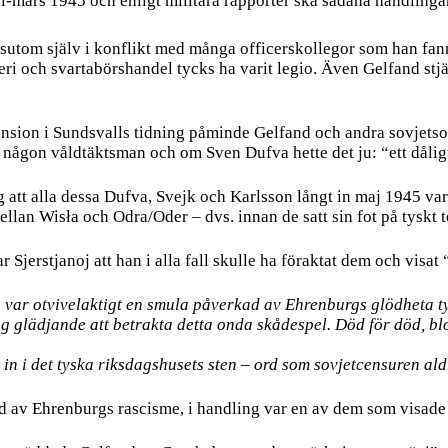
i-mars 1945 och enligt militära rapporter ska sådana handlingar 
sutom själv i konflikt med många officerskollegor som han fann
peri och svartabörshandel tycks ha varit legio. Även Gelfand st
ension i Sundsvalls tidning påminde Gelfand och andra sovjets
r någon våldtäktsman och om Sven Dufva hette det ju: “ett dålig
g att alla dessa Dufva, Svejk och Karlsson långt in maj 1945 va
llan Wisła och Odra/Oder – dvs. innan de satt sin fot på tyskt t
 Sjerstjanoj att han i alla fall skulle ha föraktat dem och visa
an var otvivelaktigt en smula påverkad av Ehrenburgs glödheta t
g glädjande att betrakta detta onda skådespel. Död för död, bl
in i det tyska riksdagshusets sten – ord som sovjetcensuren aldri
ad av Ehrenburgs rascisme, i handling var en av dem som visade s