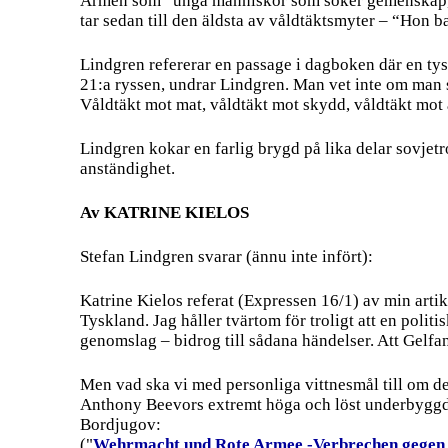
Armén som “unga människor som söker gemenskap, vä
tar sedan till den äldsta av våldtäktsmyter – “Hon b
Lindgren refererar en passage i dagboken där en tysk
21:a ryssen, undrar Lindgren. Man vet inte om man sk
Våldtäkt mot mat, våldtäkt mot skydd, våldtäkt mot a
Lindgren kokar en farlig brygd på lika delar sovjet
anständighet.
Av KATRINE KIELOS
Stefan Lindgren svarar (ännu inte infört):
Katrine Kielos referat (Expressen 16/1) av min artik
Tyskland. Jag håller tvärtom för troligt att en poli
genomslag – bidrog till sådana händelser. Att Gelfand 
Men vad ska vi med personliga vittnesmål till om de 
Anthony Beevors extremt höga och löst underbyggda 
Bordjugov:
("
Wehrmacht und Rote Armee -Verbrechen gegen 