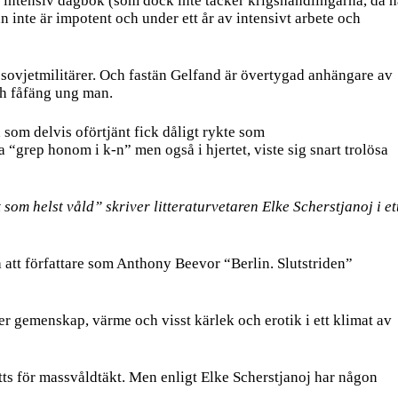
 så intensiv dagbok (som dock inte täcker krigshandlingarna, då 
n inte är impotent och under ett år av intensivt arbete och
a sovjetmilitärer. Och fastän Gelfand är övertygad anhängare av
ch fåfäng ung man.
som delvis oförtjänt fick dåligt rykte som
“grep honom i k-n” men også i hjertet, viste sig snart trolösa
om helst våld” skriver litteraturvetaren Elke Scherstjanoj i et
å att författare som Anthony Beevor “Berlin. Slutstriden”
 gemenskap, värme och visst kärlek och erotik i ett klimat av
tts för massvåldtäkt. Men enligt Elke Scherstjanoj har någon