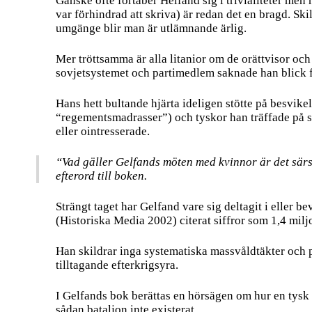
Ganske ofte fortaber Helfand sig i trivialiteter men
var förhindrad att skriva) är redan det en bragd. Ski
umgänge blir man är utlämnande ärlig.
Mer tröttsamma är alla litanior om de orättvisor oc
sovjetsystemet och partimedlem saknade han blick f
Hans hett bultande hjärta ideligen stötte på besvik
“regementsmadrasser”) och tyskor han träffade på st
eller ointresserade.
“Vad gäller Gelfands möten med kvinnor är det särsk
efterord till boken.
Strängt taget har Gelfand vare sig deltagit i eller 
(Historiska Media 2002) citerat siffror som 1,4 mil
Han skildrar inga systematiska massvåldtäkter och 
tilltagande efterkrigsyra.
I Gelfands bok berättas en hörsägen om hur en tysk 
sådan bataljon inte existerat.