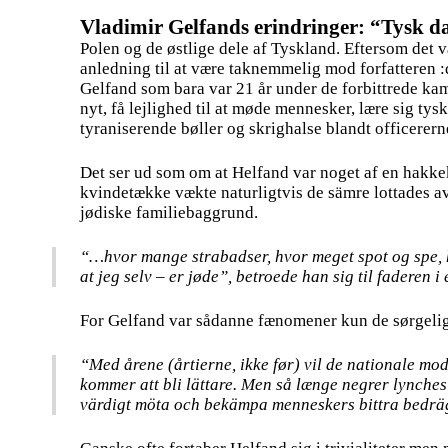
Vladimir Gelfands erindringer: “Tysk 
Polen og de østlige dele af Tyskland. Eftersom det 
anledning til at være taknemmelig mod forfatteren :
Gelfand som bara var 21 år under de forbittrede ka
nyt, få lejlighed til at møde mennesker, lære sig tys
tyraniserende bøller og skrighalse blandt officere
Det ser ud som om at Helfand var noget af en hakkek
kvindetække vækte naturligtvis de sämre lottades a
jødiske familiebaggrund.
“…hvor mange strabadser, hvor meget spot og spe, hvi
at jeg selv – er jøde”, betroede han sig til faderen i 
For Gelfand var sådanne fænomener kun de sørgelig
“Med årene (årtierne, ikke før) vil de nationale mo
kommer att bli lättare. Men så længe negrer lynches
värdigt möta och bekämpa menneskers bittra bedräger