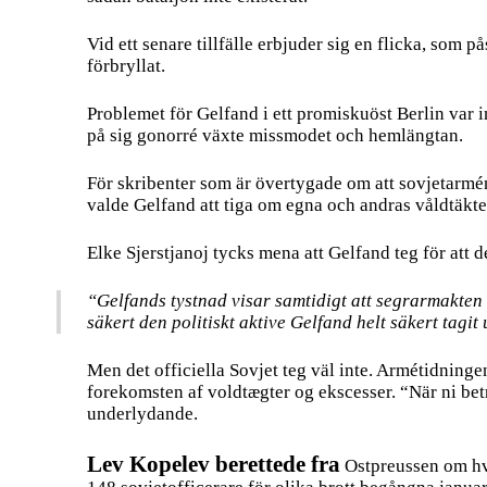
Vid ett senare tillfälle erbjuder sig en flicka, som p
förbryllat.
Problemet för Gelfand i ett promiskuöst Berlin var i
på sig gonorré växte missmodet och hemlängtan.
För skribenter som är övertygade om att sovjetarmén
valde Gelfand att tiga om egna och andras våldtäkte
Elke Sjerstjanoj tycks mena att Gelfand teg för att de
“Gelfands tystnad visar samtidigt att segrarmakten
säkert den politiskt aktive Gelfand helt säkert tagit 
Men det officiella Sovjet teg väl inte. Armétidning
forekomsten af voldtægter og ekscesser. “När ni betr
underlydande.
Lev Kopelev berettede fra
Ostpreussen om hv