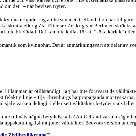
rme och visst kärlek och erotik”. De systematiska massvåldtäk
ad om det” – när bevisen tryter.
 kvinna erbjuder sig att ha sex med Gelfand; hon har tidigare bl
a skratta eller gråta. Efter sex års krig var Berlin en skräcks
tt inte bli dödad. Det kan inte kallas för att “söka kärlek” elle
romantik som kvinnohat. Det är anmärkningsvärt att delar av sve
el i Flamman är otillständigt. Jag har inte försvarat de våldtäk
tiskt felaktig linje – Ilja Ehrenburgs hatpropaganda mot tyskarna
själv varken deltagit i eller sett våldtäkter betyder självfallet
inte tillmäts någon betydelse alls? Att Gelfand varken såg elle
uppskattning 1,4 miljoner våldtäkter. Beevors version undergr
die Zivilbevölkerung
").