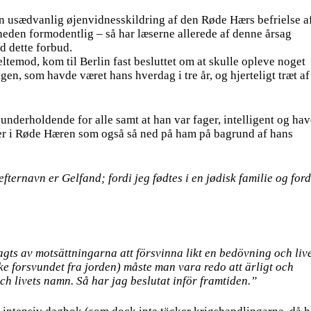
en usædvanlig øjenvidnesskildring af den Røde Hærs befrielse a
rheden formodentlig – så har læserne allerede af denne årsag
d dette forbud.
emod, kom til Berlin fast besluttet om at skulle opleve noget
igen, som havde været hans hverdag i tre år, og hjerteligt træt af
nderholdende for alle samt at han var fager, intelligent og ha
erer i Røde Hæren som også så ned på ham på bagrund af hans
ternavn er Gelfand; fordi jeg fødtes i en jødisk familie og ford
gts av motsättningarna att försvinna likt en bedövning och liv
ke forsvundet fra jorden) måste man vara redo att ärligt och
ch livets namn. Så har jag beslutat inför framtiden.”