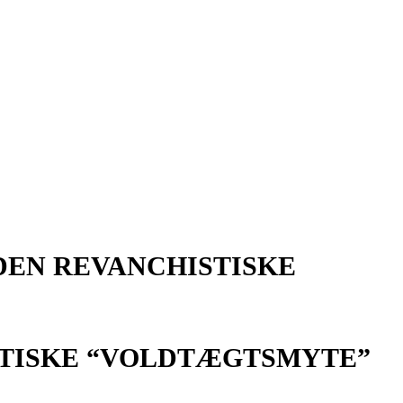
DEN REVANCHISTISKE
STISKE “VOLDTÆGTSMYTE”