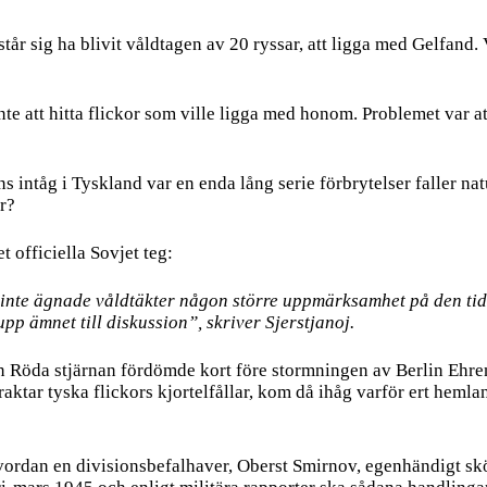
åstår sig ha blivit våldtagen av 20 ryssar, att ligga med Gelfand.
nte att hitta flickor som ville ligga med honom. Problemet var a
s intåg i Tyskland var en enda lång serie förbrytelser faller n
r?
t officiella Sovjet teg:
 inte ägnade våldtäkter någon större uppmärksamhet på den tide
upp ämnet till diskussion”, skriver Sjerstjanoj.
en Röda stjärnan fördömde kort före stormningen av Berlin Ehre
aktar tyska flickors kjortelfållar, kom då ihåg varför ert hemla
ordan en divisionsbefalhaver, Oberst Smirnov, egenhändigt skö