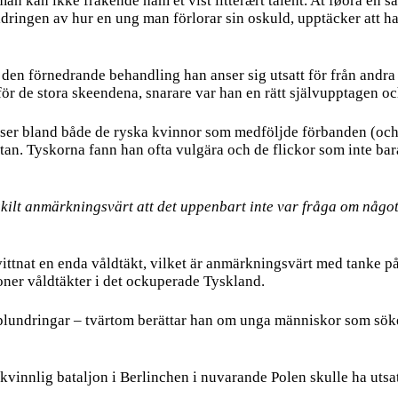
 man kan ikke frakende ham et vist litterært talent. At føöra en
ldringen av hur en ung man förlorar sin oskuld, upptäcker att ha
h den förnedrande behandling han anser sig utsatt för från andr
ör de stora skeendena, snarare var han en rätt självupptagen o
elser bland både de ryska kvinnor som medföljde förbanden (och 
an. Tyskorna fann han ofta vulgära och de flickor som inte bara 
ilt anmärkningsvärt att det uppenbart inte var fråga om något s
bevittnat en enda våldtäkt, vilket är anmärkningsvärt med tanke p
joner våldtäkter i det ockuperade Tyskland.
plundringar – tvärtom berättar han om unga människor som söker
kvinnlig bataljon i Berlinchen i nuvarande Polen skulle ha utsa