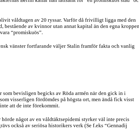
ternas Berlin kallar han lättsamt för “en promiskuös stad” o
ivit våldtagen av 20 ryssar. Varför då frivilligt ligga med den
tad, bestående av kvinnor utan annat kapital än den egna kroppen
r vara “promiskuös”.
nsk vänster fortfarande väljer Stalin framför fakta och vanlig
ter som bevisligen begicks av Röda armén när den gick in i
, som visserligen fördömdes på högsta ort, men ändå fick visst
 inte att de inte förekommit.
r hörde något av en våldtäktsepidemi styrker väl inte precis
ävs också av seriösa historikers verk (Se f.eks “Gennadij