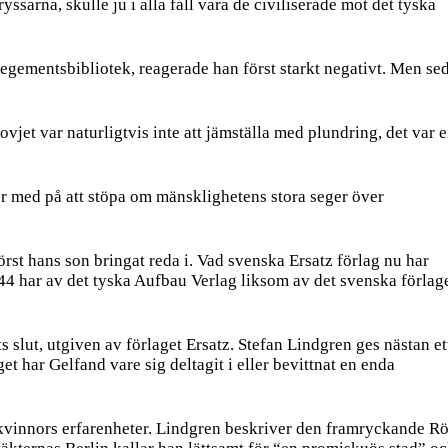
arna, skulle ju i alla fall vara de civiliserade mot det tyska
regementsbibliotek, reagerade han först starkt negativt. Men se
.
vjet var naturligtvis inte att jämställa med plundring, det var 
der med på att stöpa om mänsklighetens stora seger över
rst hans son bringat reda i. Vad svenska Ersatz förlag nu har
44 har av det tyska Aufbau Verlag liksom av det svenska förlag
slut, utgiven av förlaget Ersatz. Stefan Lindgren ges nästan et
t har Gelfand vare sig deltagit i eller bevittnat en enda
ka kvinnors erfarenheter. Lindgren beskriver den framryckande R