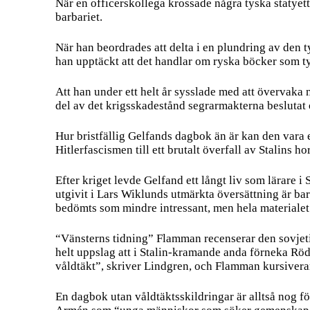
När en officerskollega krossade några tyska statyett
barbariet.
När han beordrades att delta i en plundring av den 
han upptäckt att det handlar om ryska böcker som t
Att han under ett helt år sysslade med att övervaka 
del av det krigsskadestånd segrarmakterna beslutat
Hur bristfällig Gelfands dagbok än är kan den vara e
Hitlerfascismen till ett brutalt överfall av Stalins h
Efter kriget levde Gelfand ett långt liv som lärare 
utgivit i Lars Wiklunds utmärkta översättning är b
bedömts som mindre intressant, men hela materialet f
“Vänsterns tidning” Flamman recenserar den sovjetis
helt uppslag att i Stalin-kramande anda förneka Röda
våldtäkt”, skriver Lindgren, och Flamman kursiver
En dagbok utan våldtäktsskildringar är alltså nog f