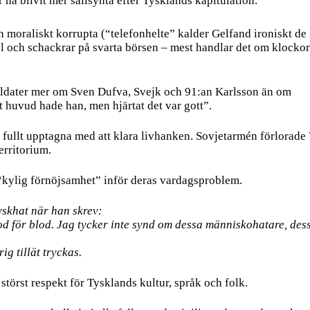
ha blivit mer sällsynta efter Tysklands kapitulation.
 moraliskt korrupta (“telefonhelte” kalder Gelfand ironiskt de
jäl och schackrar på svarta börsen – mest handlar det om klockor
oldater mer om Sven Dufva, Svejk och 91:an Karlsson än om
t huvud hade han, men hjärtat det var gott”.
r fullt upptagna med att klara livhanken. Sovjetarmén förlorade
erritorium.
t “kylig förnöjsamhet” inför deras vardagsproblem.
yskhat när han skrev:
od för blod. Jag tycker inte synd om dessa människohatare, des
g tillät tryckas.
törst respekt för Tysklands kultur, språk och folk.