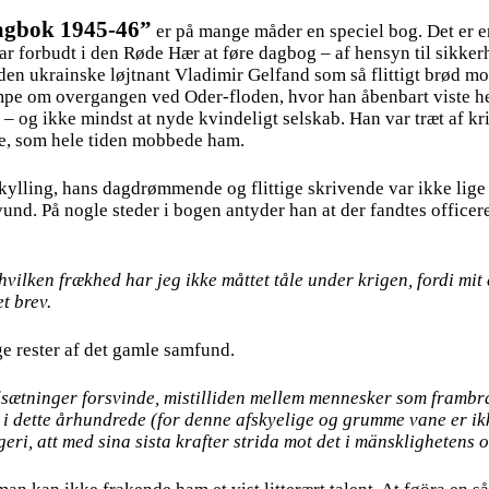
dagbok 1945-46”
er på mange måder en speciel bog. Det er 
var forbudt i den Røde Hær at føre dagbog – af hensyn til sikke
den ukrainske løjtnant Vladimir Gelfand som så flittigt brød mo
mpe om overgangen ved Oder-floden, hvor han åbenbart viste helt
k – og ikke mindst at nyde kvindeligt selskab. Han var træt af kr
rne, som hele tiden mobbede ham.
ylling, hans dagdrømmende og flittige skrivende var ikke lige u
vund. På nogle steder i bogen antyder han at der fandtes offic
lken frækhed har jeg ikke måttet tåle under krigen, fordi mit ef
et brev.
e rester af det gamle samfund.
dsætninger forsvinde, mistilliden mellem mennesker som frambra
 i dette århundrede (for denne afskyelige og grumme vane er ik
i, att med sina sista krafter strida mot det i mänsklighetens o