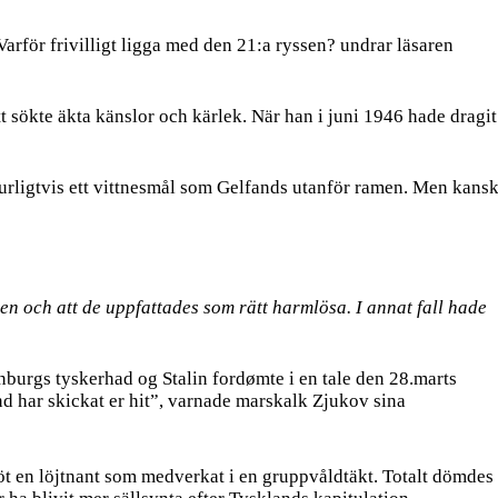
 Varför frivilligt ligga med den 21:a ryssen? undrar läsaren
tt sökte äkta känslor och kärlek. När han i juni 1946 hade dragit
aturligtvis ett vittnesmål som Gelfands utanför ramen. Men kans
n och att de uppfattades som rätt harmlösa. I annat fall hade
nburgs tyskerhad og Stalin fordømte i en tale den 28.marts
nd har skickat er hit”, varnade marskalk Zjukov sina
t en löjtnant som medverkat i en gruppvåldtäkt. Totalt dömdes