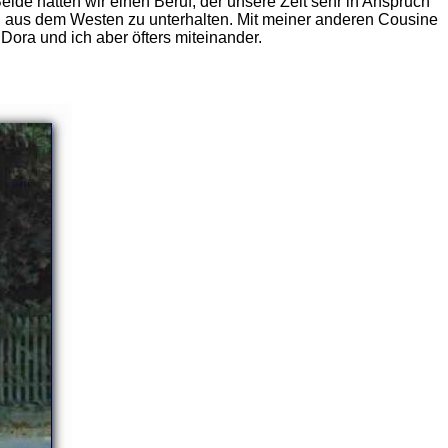
ide hatten wir einen Beruf, der unsere Zeit sehr in Anspruch
en aus dem Westen zu unterhalten. Mit meiner anderen Cousine
 Dora und ich aber öfters miteinander.