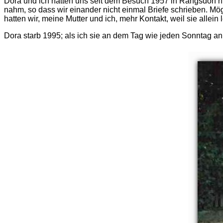
Dora und ich hatten uns seit dem Besuch 1957 in Rangsdorf nie
nahm, so dass wir einander nicht einmal Briefe schrieben. M
hatten wir, meine Mutter und ich, mehr Kontakt, weil sie allein
Dora starb 1995; als ich sie an dem Tag wie jeden Sonntag anr