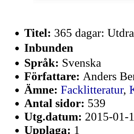
Titel:
365 dagar: Utdr
Inbunden
Språk:
Svenska
Författare:
Anders Be
Ämne:
Facklitteratur
,
K
Antal sidor:
539
Utg.datum:
2015-01-
Upplaga:
1