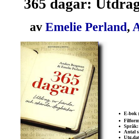
365 dagar: Utdrag
av
Emelie Perland
,
A
E-bok
(
Filform
Språk:
Antal s
Utg.da