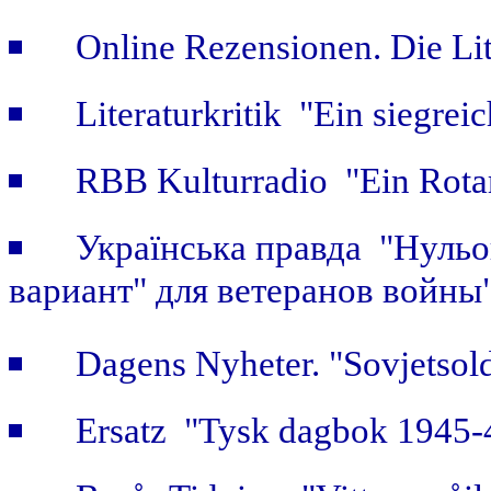
Online Rezensionen. Die Li
Literaturkritik "Ein siegrei
RBB Kulturradio "Ein Rotar
Українська правда "Нульов
вариант" для ветеранов войны
Dagens Nyheter. "Sovjetsold
Ersatz "Tysk dagbok 1945-