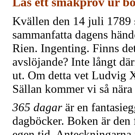
Läs ett smakprov ur b
Kvällen den 14 juli 1789 s
sammanfatta dagens händel
Rien. Ingenting. Finns det
avslöjande? Inte långt där
ut. Om detta vet Ludvig 
Sällan kommer vi så nära
365 dagar
är en fantasie
dagböcker. Boken är den fö
egen tid. Anteckningarna 