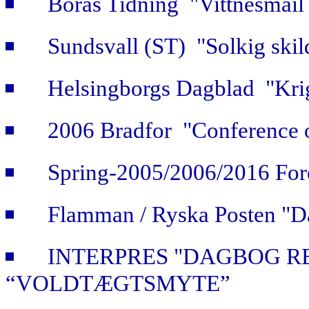
Borås Tidning "Vittnesmåil 
Sundsvall (ST) "Solkig skild
Helsingborgs Dagblad "Krig
2006 Bradfor "Conference 
Spring-2005/2006/2016 For
Flamman / Ryska Posten "Da
INTERPRES "DAGBOG R
“VOLDTÆGTSMYTE”