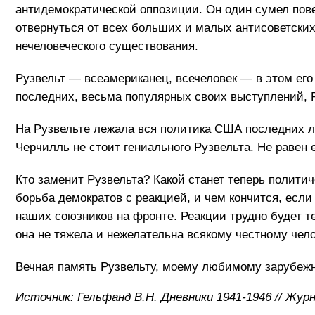
антидемократической оппозиции. Он один сумел пове
отвернуться от всех больших и малых антисоветских
нечеловеческого существования.
Рузвельт — всеамериканец, всечеловек — в этом его
последних, весьма популярных своих выступлений, Ру
На Рузвельте лежала вся политика США последних лет
Черчилль не стоит гениального Рузвельта. Не равен 
Кто заменит Рузвельта? Какой станет теперь полит
борьба демократов с реакцией, и чем кончится, если
наших союзников на фронте. Реакции трудно будет те
она не тяжела и нежелательна всякому честному чел
Вечная память Рузвельту, моему любимому зарубежн
Источник: Гельфанд В.Н. Дневники 1941-1946 // Жур